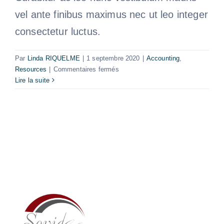
vel ante finibus maximus nec ut leo integer
consectetur luctus.
Par
Linda RIQUELME
|
1 septembre 2020
|
Accounting
,
sur
Resources
|
Commentaires fermés
Introducing
Lire la suite
Principles
to
Financial
Accounting