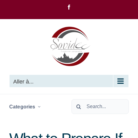
Passer
Facebook
au
contenu
Aller à...
Rechercher:
Categories