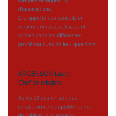
libérales et dirigeants
d’associations.
Elle apporte des conseils en
matière comptable, fiscale et
sociale dans les différentes
problématiques de leur quotidient.
ARGENSON Laura
Chef de mission
Après 10 ans en tant que
collaboratrice comptable au sein
du cabinet, elle assume