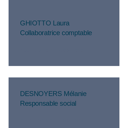
GHIOTTO Laura
Collaboratrice comptable
Your Content Goes Here
DESNOYERS Mélanie
Responsable social
Your Content Goes Here