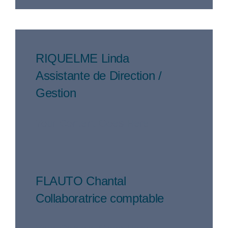
RIQUELME Linda
Assistante de Direction /
Gestion
Your Content Goes Here
FLAUTO Chantal
Collaboratrice comptable