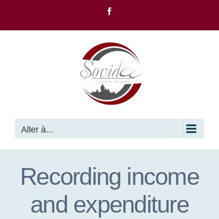
Passer
Facebook
au
contenu
Aller à...
Recording income
and expenditure